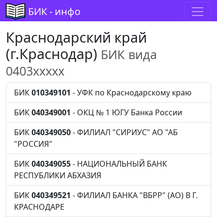
БИК - инфо
Краснодарский край
(г.Краснодар)
БИК вида
0403xxxxx
БИК
010349101
- УФК по Краснодарскому краю
БИК
040349001
- ОКЦ № 1 ЮГУ Банка России
БИК
040349050
- ФИЛИАЛ "СИРИУС" АО "АБ
"РОССИЯ"
БИК
040349055
- НАЦИОНАЛЬНЫЙ БАНК
РЕСПУБЛИКИ АБХАЗИЯ
БИК
040349521
- ФИЛИАЛ БАНКА "ВБРР" (АО) В Г.
КРАСНОДАРЕ