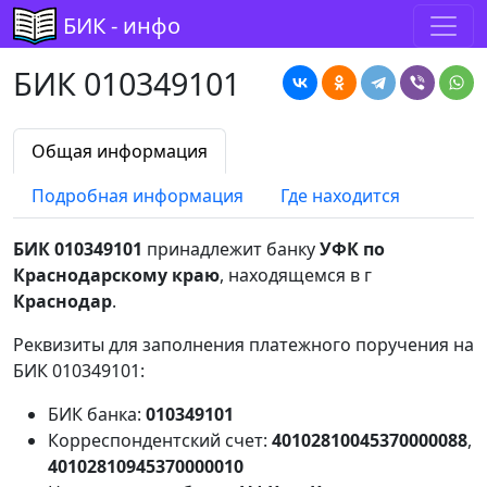
БИК - инфо
БИК 010349101
Общая информация
Подробная информация
Где находится
БИК 010349101
принадлежит банку
УФК по
Краснодарскому краю
, находящемся в г
Краснодар
.
Реквизиты для заполнения платежного поручения на
БИК 010349101:
БИК банка:
010349101
Корреспондентский счет:
40102810045370000088
,
40102810945370000010