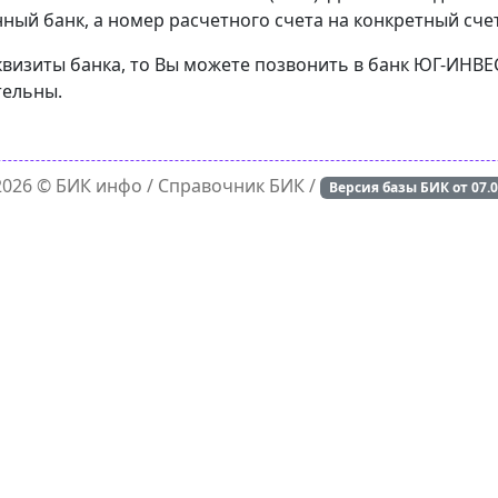
ный банк, а номер расчетного счета на конкретный счет
еквизиты банка, то Вы можете позвонить в банк ЮГ-ИНВ
тельны.
 2026 ©
БИК инфо
/ Справочник БИК /
Версия базы БИК от
07.