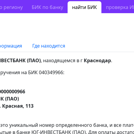
о региону
БИК по банку
найти БИК
проверка 
формация
Где находится
ВЕСТБАНК (ПАО)
, находящемся в г
Краснодар
.
ручения на БИК 040349966:
0000000966
К (ПАО)
. Красная, 113
 это уникальный номер определенного банка, и все пла
ытые в банке ЮГ-ИНВЕСТБАНК (ПАО). Для оплаты достат