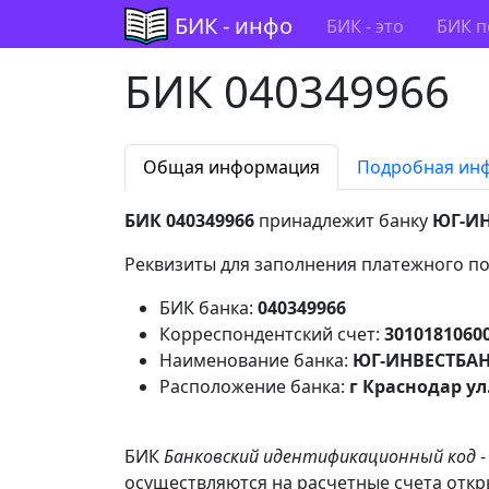
БИК - инфо
БИК - это
БИК п
БИК 040349966
Общая информация
Подробная ин
БИК 040349966
принадлежит банку
ЮГ-ИН
Реквизиты для заполнения платежного по
БИК банка:
040349966
Корреспондентский счет:
3010181060
Наименование банка:
ЮГ-ИНВЕСТБАН
Расположение банка:
г Краснодар ул
БИК
Банковский идентификационный код
-
осуществляются на расчетные счета откр