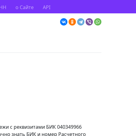
ИНН
о Сайте
API
тежи с реквизитами БИК 040349966
очно знать БИК и номер Расчетного