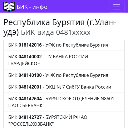
БИК - инфо
Республика Бурятия (г.Улан-
удэ)
БИК вида 0481xxxxx
БИК
018142016
- УФК по Республике Бурятия
БИК
048140002
- ПУ БАНКА РОССИИ
ГВАРДЕЙСКОЕ
БИК
048140100
- УФК по Республике Бурятия
БИК
048142001
- ОКЦ № 7 СибГУ Банка России
БИК
048142604
- БУРЯТСКОЕ ОТДЕЛЕНИЕ N8601
ПАО СБЕРБАНК
БИК
048142727
- БУРЯТСКИЙ РФ АО
"РОССЕЛЬХОЗБАНК"