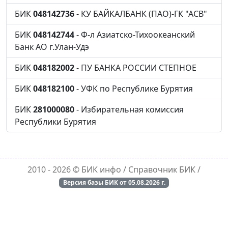
БИК
048142736
- КУ БАЙКАЛБАНК (ПАО)-ГК "АСВ"
БИК
048142744
- Ф-л Азиатско-Тихоокеанский
Банк АО г.Улан-Удэ
БИК
048182002
- ПУ БАНКА РОССИИ СТЕПНОЕ
БИК
048182100
- УФК по Республике Бурятия
БИК
281000080
- Избирательная комиссия
Республики Бурятия
2010 - 2026 ©
БИК инфо
/ Справочник БИК /
Версия базы БИК от
05.08.2026
г.