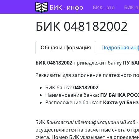
БИК - инфо
БИК - это
БИК п
БИК 048182002
Общая информация
Подробная ин
БИК 048182002
принадлежит банку
ПУ БА
Реквизиты для заполнения платежного по
БИК банка:
048182002
Наименование банка:
ПУ БАНКА РОС
Расположение банка:
г Кяхта ул Банз
БИК
Банковский идентификационный код
-
осуществляются на расчетные счета отк
счета. Номер БИК указывает на определен