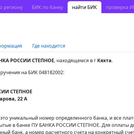
о региону
БИК по банку
найти БИК
проверка 
формация
Где находится
НКА РОССИИ СТЕПНОЕ
, находящемся в г
Кяхта
.
ручения на БИК 048182002:
СИИ СТЕПНОЕ
арова, 22 А
 это уникальный номер определенного банка, и все пла
рытые в банке ПУ БАНКА РОССИИ СТЕПНОЕ. Для оплаты д
ный банк, а номер расчетного счета на конкретный счет