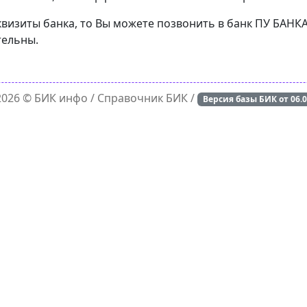
еквизиты банка, то Вы можете позвонить в банк ПУ БА
тельны.
 2026 ©
БИК инфо
/ Справочник БИК /
Версия базы БИК от
06.