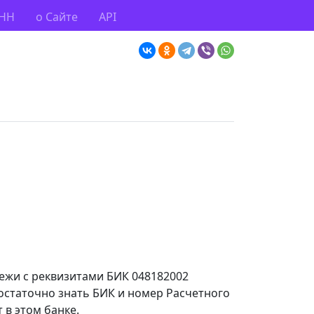
ИНН
о Сайте
API
тежи с реквизитами БИК 048182002
остаточно знать БИК и номер Расчетного
 в этом банке.