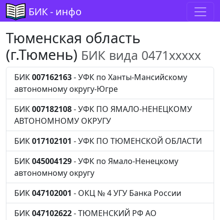
БИК - инфо
Тюменская область
(г.Тюмень)
БИК вида 0471xxxxx
БИК
007162163
- УФК по Ханты-Мансийскому
автономному округу-Югре
БИК
007182108
- УФК ПО ЯМАЛО-НЕНЕЦКОМУ
АВТОНОМНОМУ ОКРУГУ
БИК
017102101
- УФК ПО ТЮМЕНСКОЙ ОБЛАСТИ
БИК
045004129
- УФК по Ямало-Ненецкому
автономному округу
БИК
047102001
- ОКЦ № 4 УГУ Банка России
БИК
047102622
- ТЮМЕНСКИЙ РФ АО