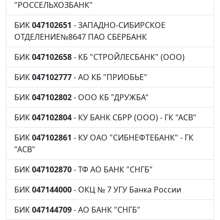
"РОССЕЛЬХОЗБАНК"
БИК
047102651
- ЗАПАДНО-СИБИРСКОЕ
ОТДЕЛЕНИЕ№8647 ПАО СБЕРБАНК
БИК
047102658
- КБ "СТРОЙЛЕСБАНК" (ООО)
БИК
047102777
- АО КБ "ПРИОБЬЕ"
БИК
047102802
- ООО КБ "ДРУЖБА"
БИК
047102804
- КУ БАНК СБРР (ООО) - ГК "АСВ"
БИК
047102861
- КУ ОАО "СИБНЕФТЕБАНК" - ГК
"АСВ"
БИК
047102870
- ТФ АО БАНК "СНГБ"
БИК
047144000
- ОКЦ № 7 УГУ Банка России
БИК
047144709
- АО БАНК "СНГБ"