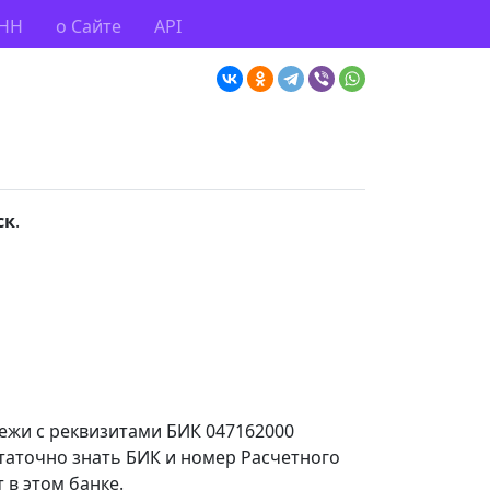
ИНН
о Сайте
API
ск
.
тежи с реквизитами БИК 047162000
статочно знать БИК и номер Расчетного
 в этом банке.