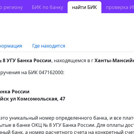
о региону
БИК по банку
найти БИК
проверка 
формация
Где находится
 8 УГУ Банка России
, находящемся в г
Ханты-Мансий
ручения на БИК 047162000:
анка России
йск ул Комсомольская, 47
 это уникальный номер определенного банка, и все пла
ытые в банке ОКЦ № 8 УГУ Банка России. Для оплаты до
ный банк, а номер расчетного счета на конкретный счет