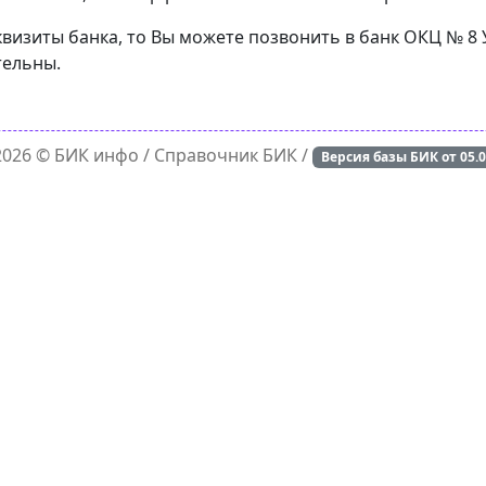
квизиты банка, то Вы можете позвонить в банк ОКЦ № 8 
тельны.
 2026 ©
БИК инфо
/ Справочник БИК /
Версия базы БИК от
05.