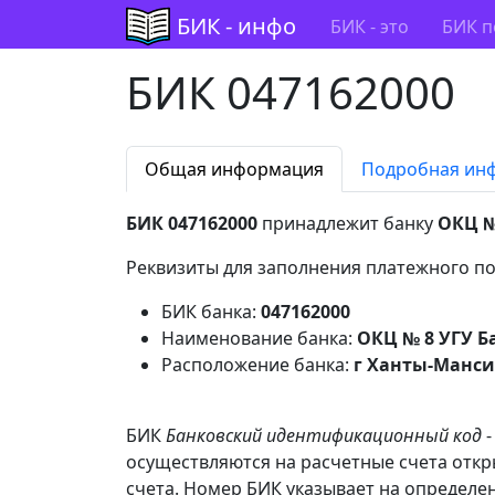
БИК - инфо
БИК - это
БИК п
БИК 047162000
Общая информация
Подробная ин
БИК 047162000
принадлежит банку
ОКЦ №
Реквизиты для заполнения платежного по
БИК банка:
047162000
Наименование банка:
ОКЦ № 8 УГУ Б
Расположение банка:
г Ханты-Манси
БИК
Банковский идентификационный код
-
осуществляются на расчетные счета откр
счета. Номер БИК указывает на определен