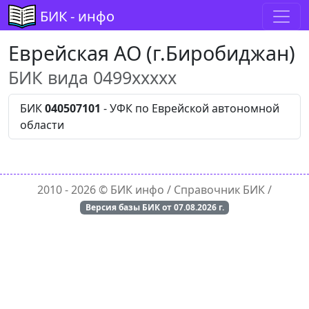
БИК - инфо
Еврейская АО (г.Биробиджан)
БИК вида 0499xxxxx
БИК
040507101
- УФК по Еврейской автономной
области
2010 - 2026 ©
БИК инфо
/ Справочник БИК /
Версия базы БИК от
07.08.2026
г.