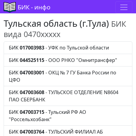
БИК - инфо
Тульская область (г.Тула)
БИК
вида 0470xxxxx
БИК
017003983
- УФК по Тульской области
БИК
044525115
- ООО РНКО "Омнитрансфер"
БИК
047003001
- ОКЦ № 7 ГУ Банка России по
ЦФО
БИК
047003608
- ТУЛЬСКОЕ ОТДЕЛЕНИЕ N8604
ПАО СБЕРБАНК
БИК
047003715
- Тульский РФ АО
"Россельхозбанк"
БИК
047003764
- ТУЛЬСКИЙ ФИЛИАЛ АБ