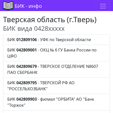
БИК - инфо
Тверская область (г.Тверь)
БИК вида 0428xxxxx
БИК
012809106
- УФК по Тверской области
БИК
042809001
- ОКЦ № 6 ГУ Банка России по
ЦФО
БИК
042809679
- ТВЕРСКОЕ ОТДЕЛЕНИЕ N8607
ПАО СБЕРБАНК
БИК
042809795
- ТВЕРСКОЙ РФ АО
"РОССЕЛЬХОЗБАНК"
БИК
042809903
- филиал "ОРБИТА" АО "Банк
"Торжок"