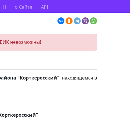
ИНН
о Сайте
API
 БИК невозможны!
айона "Корткеросский"
, находящемся в
Корткеросский"