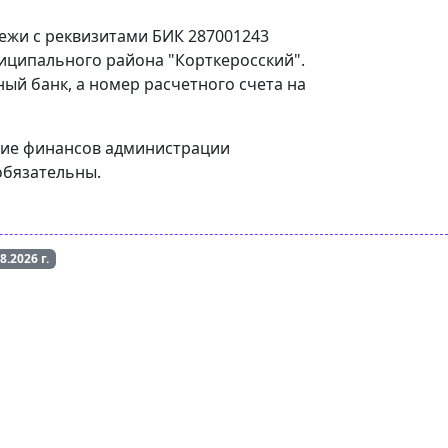
тежи с реквизитами БИК 287001243
иципального района "Корткеросский".
ый банк, а номер расчетного счета на
ение финансов администрации
обязательны.
08.2026
г.