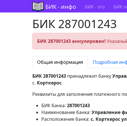
БИК - инфо
БИК - это
БИК п
БИК 287001243
БИК 287001243 аннулирован!
Указаный
Общая информация
Подробная ин
БИК 287001243
принадлежит банку
Управ
с.
Корткерос
.
Реквизиты для заполнения платежного по
БИК банка:
287001243
Наименование банка:
Управление ф
Расположение банка:
с. Корткерос у