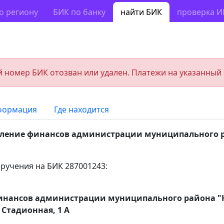
о региону
БИК по банку
найти БИК
проверка 
 номер БИК отозван или удален. Платежи на указанный
формация
Где находится
ление финансов администрации муниципального р
ручения на БИК 287001243:
инансов администрации муниципального района "
л Стадионная, 1 А