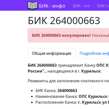
БИК - инфо
БИК - это
БИК п
БИК 264000663
БИК 264000663 аннулирован!
Указаный
Общая информация
Подробная ин
БИК 264000663
принадлежит банку
ОПС К
России".
, находящемся в г.
Курильск
.
Реквизиты для заполнения платежного по
БИК банка:
264000663
Наименование банка:
ОПС Курильск
Расположение банка:
г. Курильск ул