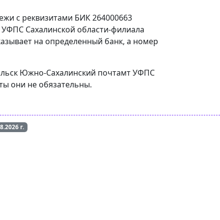
тежи с реквизитами БИК 264000663
т УФПС Сахалинской области-филиала
казывает на определенный банк, а номер
урильск Южно-Сахалинский почтамт УФПС
ты они не обязательны.
08.2026
г.