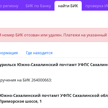
о региону
БИК по банку
найти БИК
проверка 
 номер БИК отозван или удален. Платежи на указанный
формация
Где находится
урильск Южно-Сахалинский почтамт УФПС Сахалин
ручения на БИК 264000663:
 Южно-Сахалинский почтамт УФПС Сахалинской обл
 Приморское шоссе, 1