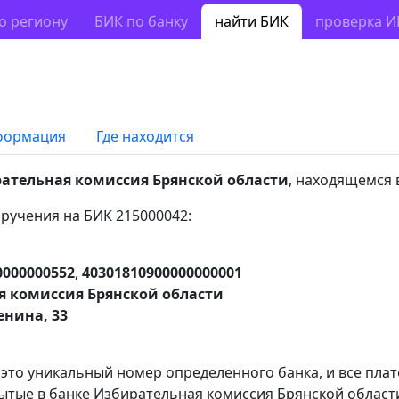
о региону
БИК по банку
найти БИК
проверка 
формация
Где находится
ательная комиссия Брянской области
, находящемся 
ручения на БИК 215000042:
0000000552
,
40301810900000000001
я комиссия Брянской области
енина, 33
 это уникальный номер определенного банка, и все пла
ытые в банке Избирательная комиссия Брянской области