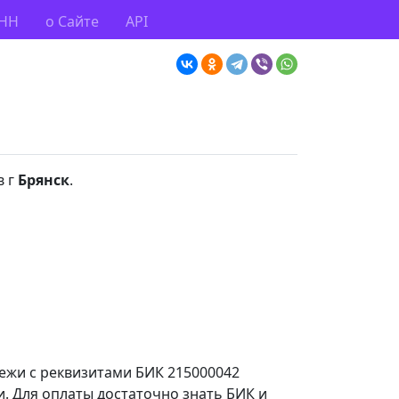
ИНН
о Сайте
API
в г
Брянск
.
тежи с реквизитами БИК 215000042
. Для оплаты достаточно знать БИК и