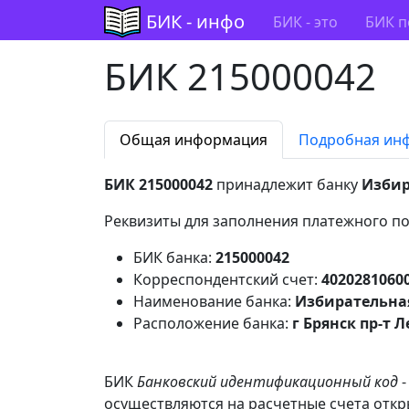
БИК - инфо
БИК - это
БИК п
БИК 215000042
Общая информация
Подробная ин
БИК 215000042
принадлежит банку
Избир
Реквизиты для заполнения платежного по
БИК банка:
215000042
Корреспондентский счет:
4020281060
Наименование банка:
Избирательна
Расположение банка:
г Брянск пр-т Л
БИК
Банковский идентификационный код
-
осуществляются на расчетные счета откр