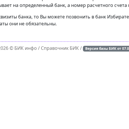
вает на определенный банк, а номер расчетного счета н
квизиты банка, то Вы можете позвонить в банк Избират
латы они не обязательны.
 2026 ©
БИК инфо
/ Справочник БИК /
Версия базы БИК от
07.