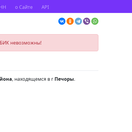
ИНН
о Сайте
API
 БИК невозможны!
айона
, находящемся в г
Печоры
.