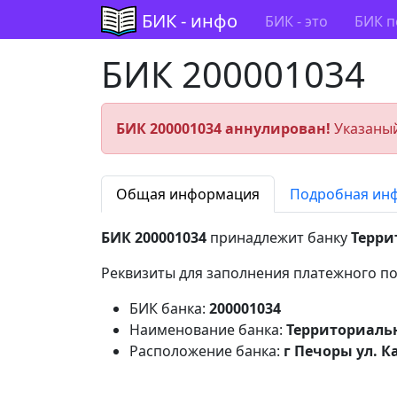
БИК - инфо
БИК - это
БИК п
БИК 200001034
БИК 200001034 аннулирован!
Указаный
Общая информация
Подробная ин
БИК 200001034
принадлежит банку
Терри
Реквизиты для заполнения платежного по
БИК банка:
200001034
Наименование банка:
Территориаль
Расположение банка:
г Печоры ул. К