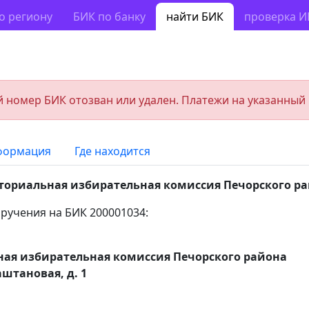
о региону
БИК по банку
найти БИК
проверка 
 номер БИК отозван или удален. Платежи на указанный
формация
Где находится
ториальная избирательная комиссия Печорского р
ручения на БИК 200001034:
ная избирательная комиссия Печорского района
аштановая, д. 1