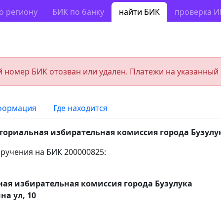
о региону
БИК по банку
найти БИК
проверка 
 номер БИК отозван или удален. Платежи на указанный
формация
Где находится
ториальная избирательная комиссия города Бузулу
ручения на БИК 200000825:
ая избирательная комиссия города Бузулука
на ул, 10