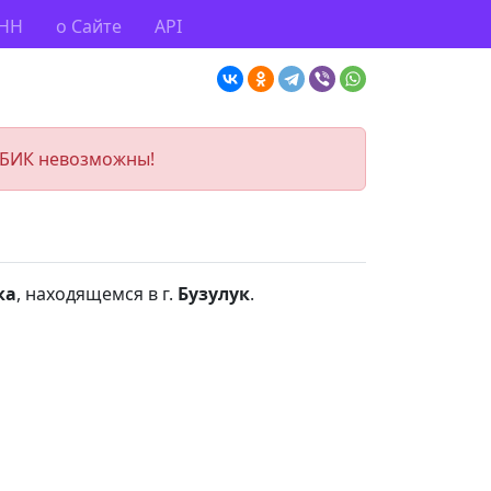
ИНН
о Сайте
API
 БИК невозможны!
ка
, находящемся в г.
Бузулук
.