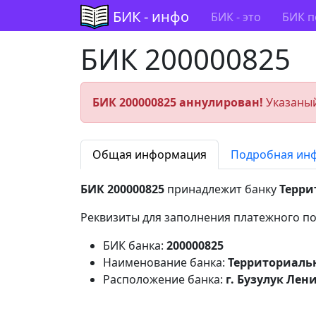
БИК - инфо
БИК - это
БИК п
БИК 200000825
БИК 200000825 аннулирован!
Указаный
Общая информация
Подробная ин
БИК 200000825
принадлежит банку
Терри
Реквизиты для заполнения платежного по
БИК банка:
200000825
Наименование банка:
Территориальн
Расположение банка:
г. Бузулук Лени