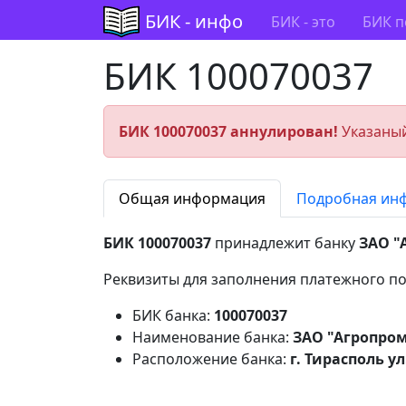
БИК - инфо
БИК - это
БИК п
БИК 100070037
БИК 100070037 аннулирован!
Указаный
Общая информация
Подробная ин
БИК 100070037
принадлежит банку
ЗАО "
Реквизиты для заполнения платежного по
БИК банка:
100070037
Наименование банка:
ЗАО "Агропро
Расположение банка:
г. Тирасполь ул