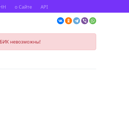
ИНН
о Сайте
API
 БИК невозможны!