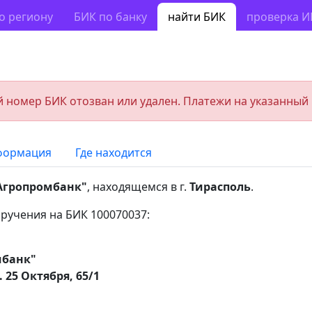
о региону
БИК по банку
найти БИК
проверка 
 номер БИК отозван или удален. Платежи на указанный
формация
Где находится
Агропромбанк"
, находящемся в г.
Тирасполь
.
ручения на БИК 100070037:
мбанк"
. 25 Октября, 65/1