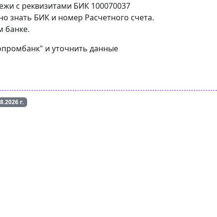
тежи с реквизитами БИК 100070037
но знать БИК и номер Расчетного счета.
м банке.
ропромбанк" и уточнить данные
08.2026
г.