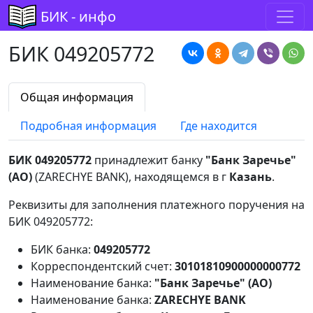
БИК - инфо
БИК 049205772
Общая информация
Подробная информация
Где находится
БИК 049205772
принадлежит банку
"Банк Заречье"
(АО)
(ZARECHYE BANK), находящемся в г
Казань
.
Реквизиты для заполнения платежного поручения на
БИК 049205772:
БИК банка:
049205772
Корреспондентский счет:
30101810900000000772
Наименование банка:
"Банк Заречье" (АО)
Наименование банка:
ZARECHYE BANK