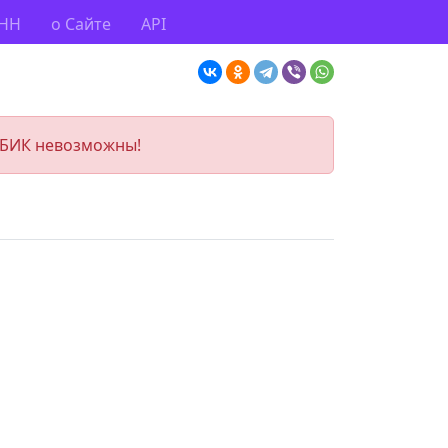
ИНН
о Сайте
API
 БИК невозможны!