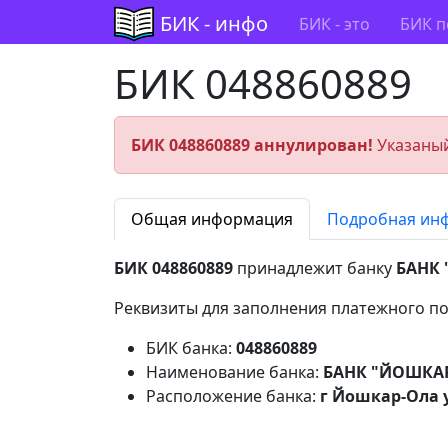
БИК - инфо
БИК - это
БИК п
БИК 048860889
БИК 048860889 аннулирован!
Указаный
Общая информация
Подробная ин
БИК 048860889
принадлежит банку
БАНК 
Реквизиты для заполнения платежного по
БИК банка:
048860889
Наименование банка:
БАНК "ЙОШКАР
Расположение банка:
г Йошкар-Ола 