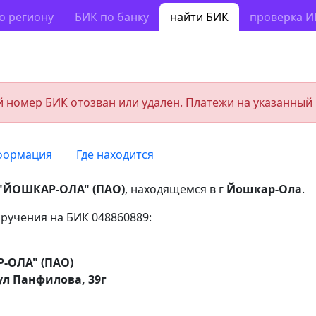
о региону
БИК по банку
найти БИК
проверка 
 номер БИК отозван или удален. Платежи на указанный
формация
Где находится
"ЙОШКАР-ОЛА" (ПАО)
, находящемся в г
Йошкар-Ола
.
ручения на БИК 048860889:
-ОЛА" (ПАО)
ул Панфилова, 39г