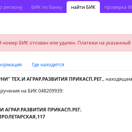
о региону
БИК по банку
найти БИК
проверка 
 номер БИК отозван или удален. Платежи на указанный
формация
Где находится
РНИ" ТЕХ.И АГРАР.РАЗВИТИЯ ПРИКАСП.РЕГ.
, находящем
ручения на БИК 048209939:
.И АГРАР.РАЗВИТИЯ ПРИКАСП.РЕГ.
ПРОЛЕТАРСКАЯ,117