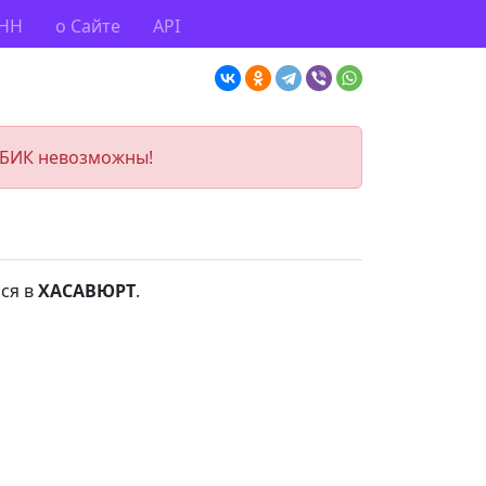
ИНН
о Сайте
API
 БИК невозможны!
ся в
ХАСАВЮРТ
.