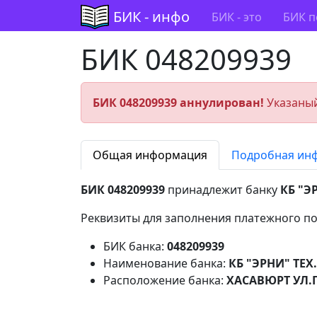
БИК - инфо
БИК - это
БИК п
БИК 048209939
БИК 048209939 аннулирован!
Указаный
Общая информация
Подробная ин
БИК 048209939
принадлежит банку
КБ "Э
Реквизиты для заполнения платежного по
БИК банка:
048209939
Наименование банка:
КБ "ЭРНИ" ТЕХ
Расположение банка:
ХАСАВЮРТ УЛ.