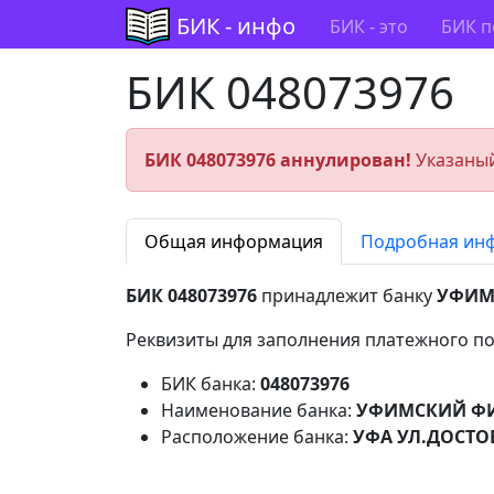
БИК - инфо
БИК - это
БИК п
БИК 048073976
БИК 048073976 аннулирован!
Указаный
Общая информация
Подробная ин
БИК 048073976
принадлежит банку
УФИМС
Реквизиты для заполнения платежного по
БИК банка:
048073976
Наименование банка:
УФИМСКИЙ ФИЛ
Расположение банка:
УФА УЛ.ДОСТО