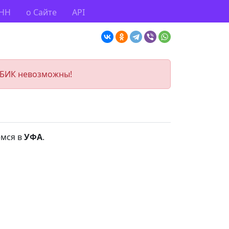
ИНН
о Сайте
API
 БИК невозможны!
емся в
УФА
.