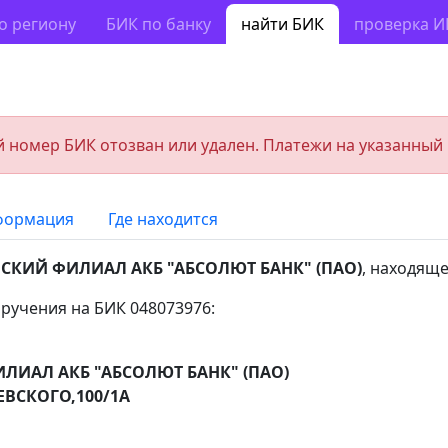
о региону
БИК по банку
найти БИК
проверка 
 номер БИК отозван или удален. Платежи на указанный
формация
Где находится
КИЙ ФИЛИАЛ АКБ "АБСОЛЮТ БАНК" (ПАО)
, находящ
ручения на БИК 048073976:
ИАЛ АКБ "АБСОЛЮТ БАНК" (ПАО)
ЕВСКОГО,100/1А