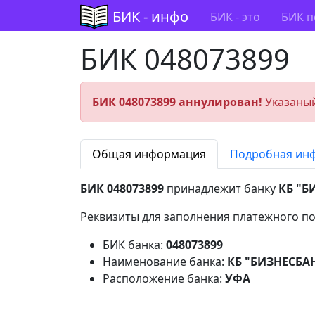
БИК - инфо
БИК - это
БИК п
БИК 048073899
БИК 048073899 аннулирован!
Указаный
Общая информация
Подробная ин
БИК 048073899
принадлежит банку
КБ "Б
Реквизиты для заполнения платежного по
БИК банка:
048073899
Наименование банка:
КБ "БИЗНЕСБА
Расположение банка:
УФА