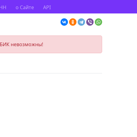
ИНН
о Сайте
API
 БИК невозможны!