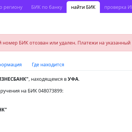
о региону
БИК по банку
найти БИК
проверка 
 номер БИК отозван или удален. Платежи на указанный
формация
Где находится
ИЗНЕСБАНК"
, находящемся в
УФА
.
ручения на БИК 048073899:
НК"