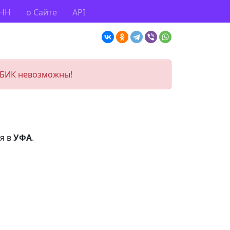
ИНН
о Сайте
API
 БИК невозможны!
я в
УФА
.