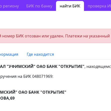
о региону
БИК по банку
найти БИК
проверка 
 номер БИК отозван или удален. Платежи на указанный
формация
Где находится
АЛ "УФИМСКИЙ" ОАО БАНК "ОТКРЫТИЕ"
, находящемс
ручения на БИК 048071969:
МСКИЙ" ОАО БАНК "ОТКРЫТИЕ"
ОВА,69