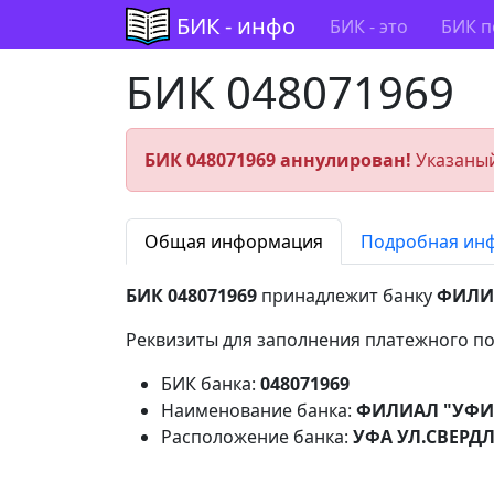
БИК - инфо
БИК - это
БИК п
БИК 048071969
БИК 048071969 аннулирован!
Указаный
Общая информация
Подробная ин
БИК 048071969
принадлежит банку
ФИЛИ
Реквизиты для заполнения платежного по
БИК банка:
048071969
Наименование банка:
ФИЛИАЛ "УФИ
Расположение банка:
УФА УЛ.СВЕРДЛ