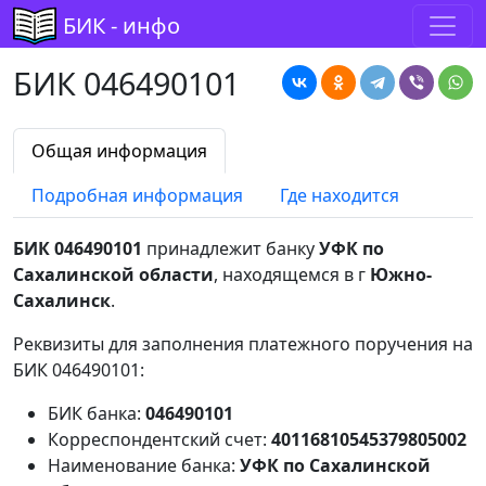
БИК - инфо
БИК 046490101
Общая информация
Подробная информация
Где находится
БИК 046490101
принадлежит банку
УФК по
Сахалинской области
, находящемся в г
Южно-
Сахалинск
.
Реквизиты для заполнения платежного поручения на
БИК 046490101:
БИК банка:
046490101
Корреспондентский счет:
40116810545379805002
Наименование банка:
УФК по Сахалинской