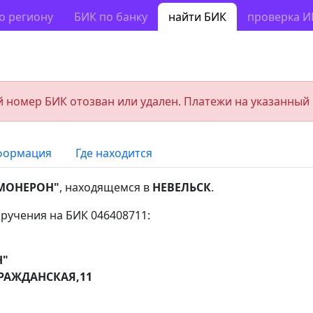
о региону
БИК по банку
найти БИК
проверка 
 номер БИК отозван или удален. Платежи на указанный
формация
Где находится
"МОНЕРОН"
, находящемся в
НЕВЕЛЬСК
.
ручения на БИК 046408711:
Н"
ГРАЖДАНСКАЯ,11