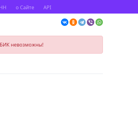
ИНН
о Сайте
API
 БИК невозможны!