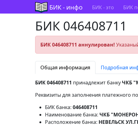
БИК - инфо
БИК - это
БИК п
БИК 046408711
БИК 046408711 аннулирован!
Указаный
Общая информация
Подробная ин
БИК 046408711
принадлежит банку
ЧКБ 
Реквизиты для заполнения платежного по
БИК банка:
046408711
Наименование банка:
ЧКБ "МОНЕРО
Расположение банка:
НЕВЕЛЬСК УЛ.