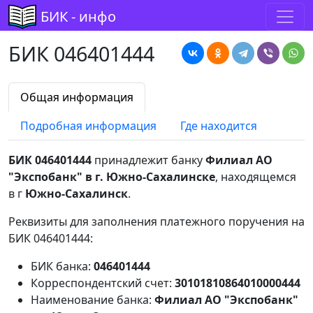
БИК - инфо
БИК 046401444
Общая информация
Подробная информация
Где находится
БИК 046401444
принадлежит банку
Филиал АО
"Экспобанк" в г. Южно-Сахалинске
, находящемся
в г
Южно-Сахалинск
.
Реквизиты для заполнения платежного поручения на
БИК 046401444:
БИК банка:
046401444
Корреспондентский счет:
30101810864010000444
Наименование банка:
Филиал АО "Экспобанк"