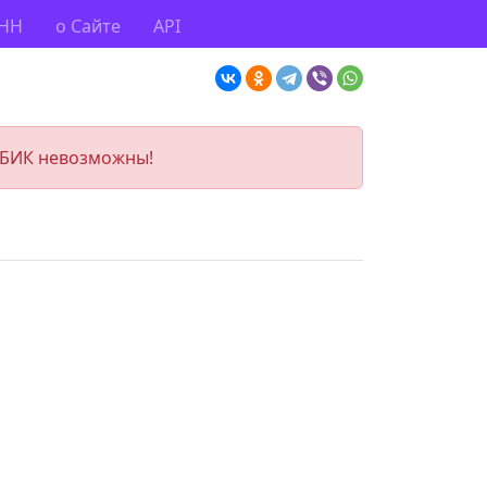
ИНН
о Сайте
API
 БИК невозможны!