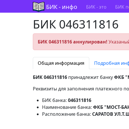
БИК - инфо
БИК - это
БИК п
БИК 046311816
БИК 046311816 аннулирован!
Указаный
Общая информация
Подробная ин
БИК 046311816
принадлежит банку
ФКБ "
Реквизиты для заполнения платежного по
БИК банка:
046311816
Наименование банка:
ФКБ "МОСТ-БАН
Расположение банка:
САРАТОВ УЛ.Т.