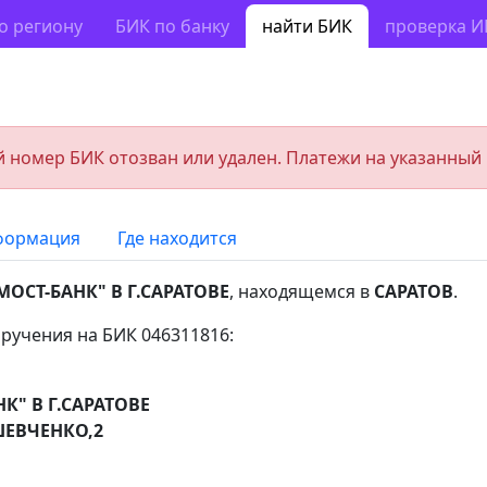
о региону
БИК по банку
найти БИК
проверка 
 номер БИК отозван или удален. Платежи на указанный
формация
Где находится
МОСТ-БАНК" В Г.САРАТОВЕ
, находящемся в
САРАТОВ
.
ручения на БИК 046311816:
К" В Г.САРАТОВЕ
ШЕВЧЕНКО,2