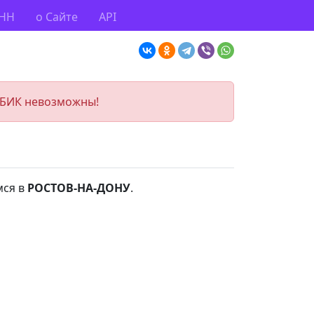
ИНН
о Сайте
API
 БИК невозможны!
мся в
РОСТОВ-НА-ДОНУ
.