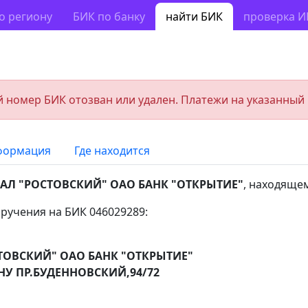
о региону
БИК по банку
найти БИК
проверка 
 номер БИК отозван или удален. Платежи на указанный
формация
Где находится
АЛ "РОСТОВСКИЙ" ОАО БАНК "ОТКРЫТИЕ"
, находяще
ручения на БИК 046029289:
ОВСКИЙ" ОАО БАНК "ОТКРЫТИЕ"
НУ ПР.БУДЕННОВСКИЙ,94/72