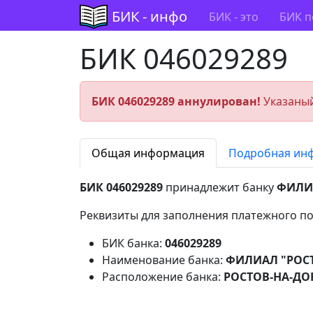
БИК - инфо
БИК - это
БИК п
БИК 046029289
БИК 046029289 аннулирован!
Указаный
Общая информация
Подробная ин
БИК 046029289
принадлежит банку
ФИЛИ
Реквизиты для заполнения платежного по
БИК банка:
046029289
Наименование банка:
ФИЛИАЛ "РОСТ
Расположение банка:
РОСТОВ-НА-ДО