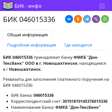
БИК - инфо
БИК 046015336
Общая информация
Подробная информация
Где находится
БИК 046015336
принадлежит банку
ФМКБ "Дон-
Тексбанк" ООО в г. Новошахтинске
, находящемся
в г
Новошахтинск
.
Реквизиты для заполнения платежного поручения на
БИК 046015336:
БИК банка:
046015336
Корреспондентский счет:
30101810145376015336
Наименование банка:
ФМКБ "Дон-Тексбанк"