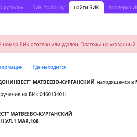
о региону
БИК по банку
найти БИК
проверка 
 номер БИК отозван или удален. Платежи на указанный
формация
Где находится
ДОНИНВЕСТ" МАТВЕЕВО-КУРГАНСКИЙ
, находящемся в
ручения на БИК 046013401:
СТ" МАТВЕЕВО-КУРГАНСКИЙ
Н УЛ.1 МАЯ,108