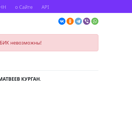
ИНН
о Сайте
API
 БИК невозможны!
МАТВЕЕВ КУРГАН
.