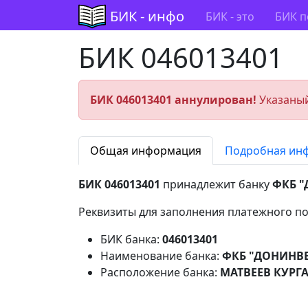
БИК - инфо
БИК - это
БИК п
БИК 046013401
БИК 046013401 аннулирован!
Указаный
Общая информация
Подробная ин
БИК 046013401
принадлежит банку
ФКБ "
Реквизиты для заполнения платежного по
БИК банка:
046013401
Наименование банка:
ФКБ "ДОНИНВЕ
Расположение банка:
МАТВЕЕВ КУРГА