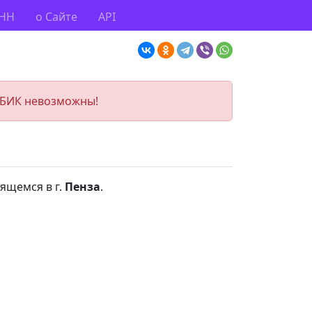
ИНН
о Сайте
API
 БИК невозможны!
дящемся в г.
Пенза
.