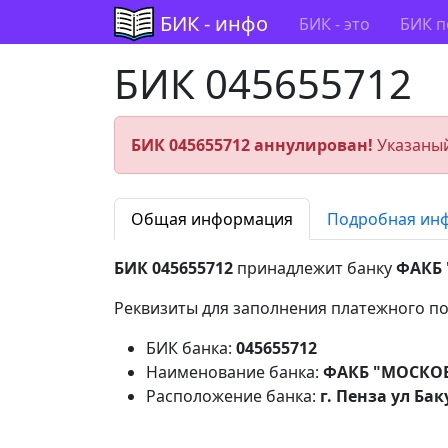
БИК - инфо
БИК - это
БИК п
БИК 045655712
БИК 045655712 аннулирован!
Указаный
Общая информация
Подробная ин
БИК 045655712
принадлежит банку
ФАКБ 
Реквизиты для заполнения платежного по
БИК банка:
045655712
Наименование банка:
ФАКБ "МОСКОВ
Расположение банка:
г. Пенза ул Бак