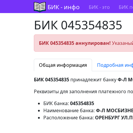
БИК - инфо
БИК - это
БИК п
БИК 045354835
БИК 045354835 аннулирован!
Указаный
Общая информация
Подробная ин
БИК 045354835
принадлежит банку
Ф-Л М
Реквизиты для заполнения платежного по
БИК банка:
045354835
Наименование банка:
Ф-Л МОСБИЗНЕ
Расположение банка:
ОРЕНБУРГ УЛ.