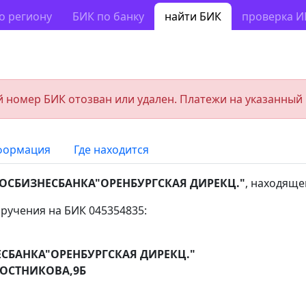
о региону
БИК по банку
найти БИК
проверка 
 номер БИК отозван или удален. Платежи на указанный
формация
Где находится
ОСБИЗНЕСБАНКА"ОРЕНБУРГСКАЯ ДИРЕКЦ."
, находяще
ручения на БИК 045354835:
СБАНКА"ОРЕНБУРГСКАЯ ДИРЕКЦ."
ПОСТНИКОВА,9Б