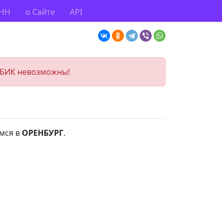
ИНН
о Сайте
API
 БИК невозможны!
мся в
ОРЕНБУРГ
.