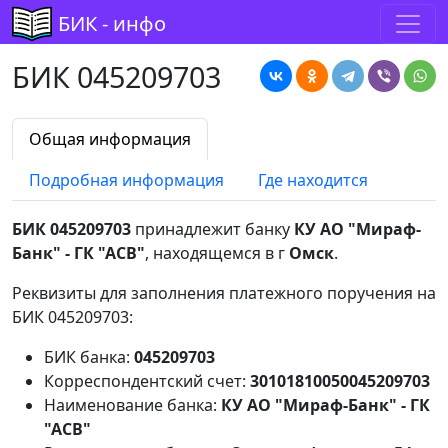
БИК - инфо
БИК 045209703
Общая информация
Подробная информация
Где находится
БИК 045209703
принадлежит банку
КУ АО "Мираф-
Банк" - ГК "АСВ"
, находящемся в г
Омск
.
Реквизиты для заполнения платежного поручения на
БИК 045209703:
БИК банка:
045209703
Корреспондентский счет:
30101810050045209703
Наименование банка:
КУ АО "Мираф-Банк" - ГК
"АСВ"