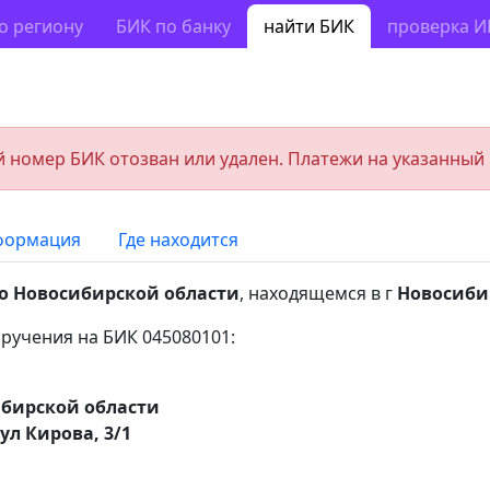
о региону
БИК по банку
найти БИК
проверка 
 номер БИК отозван или удален. Платежи на указанный
формация
Где находится
о Новосибирской области
, находящемся в г
Новосиби
ручения на БИК 045080101:
ибирской области
ул Кирова, 3/1