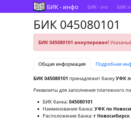
БИК - инфо
БИК - это
БИК п
БИК 045080101
БИК 045080101 аннулирован!
Указаный
Общая информация
Подробная ин
БИК 045080101
принадлежит банку
УФК п
Реквизиты для заполнения платежного по
БИК банка:
045080101
Наименование банка:
УФК по Новос
Расположение банка:
г Новосибирск 