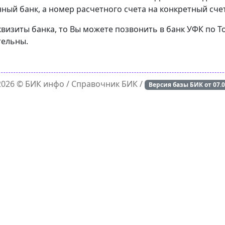
ный банк, а номер расчетного счета на конкретный счет
квизиты банка, то Вы можете позвонить в банк УФК по 
тельны.
 2026 ©
БИК инфо
/ Справочник БИК /
Версия базы БИК от
07.