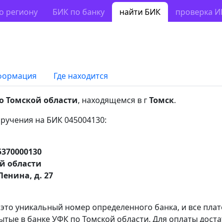
о региону
БИК по банку
найти БИК
проверка 
формация
Где находится
о Томской области
, находящемся в г
Томск
.
ручения на БИК 045004130:
5370000130
й области
Ленина, д. 27
 это уникальный номер определенного банка, и все пла
ытые в банке УФК по Томской области. Для оплаты дост