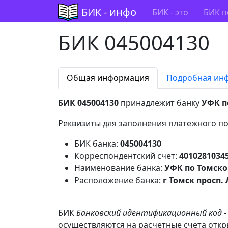
БИК - инфо
БИК - это
БИК п
БИК 045004130
Общая информация
Подробная ин
БИК 045004130
принадлежит банку
УФК п
Реквизиты для заполнения платежного по
БИК банка:
045004130
Корреспондентский счет:
4010281034
Наименование банка:
УФК по Томско
Расположение банка:
г Томск просп. 
БИК
Банковский идентификационный код
-
осуществляются на расчетные счета откр