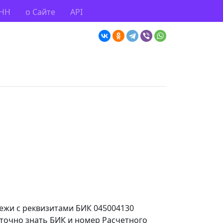
ИНН
о Сайте
API
тежи с реквизитами БИК 045004130
аточно знать БИК и номер Расчетного