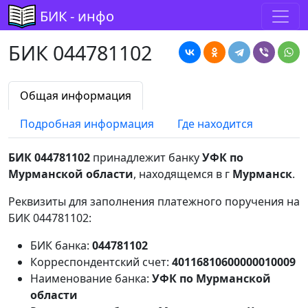
БИК - инфо
БИК 044781102
Общая информация
Подробная информация
Где находится
БИК 044781102
принадлежит банку
УФК по
Мурманской области
, находящемся в г
Мурманск
.
Реквизиты для заполнения платежного поручения на
БИК 044781102:
БИК банка:
044781102
Корреспондентский счет:
40116810600000010009
Наименование банка:
УФК по Мурманской
области