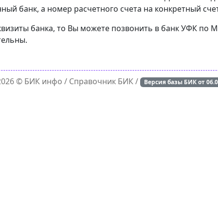
ный банк, а номер расчетного счета на конкретный счет
квизиты банка, то Вы можете позвонить в банк УФК по 
тельны.
 2026 ©
БИК инфо
/ Справочник БИК /
Версия базы БИК от
06.