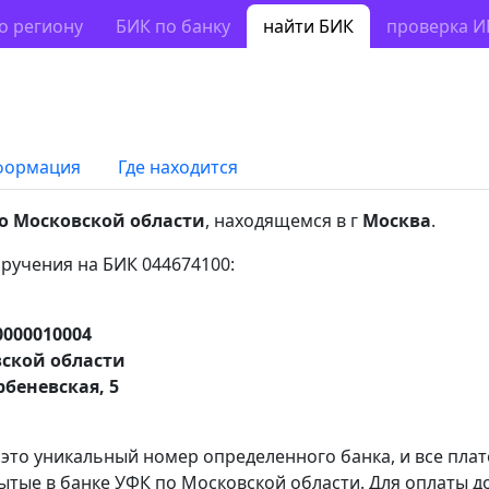
о региону
БИК по банку
найти БИК
проверка 
формация
Где находится
о Московской области
, находящемся в г
Москва
.
ручения на БИК 044674100:
0000010004
ской области
рбеневская, 5
 это уникальный номер определенного банка, и все пла
ытые в банке УФК по Московской области. Для оплаты д