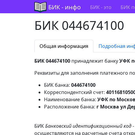
БИК - инфо
БИК - это
БИК п
БИК 044674100
Общая информация
Подробная ин
БИК 044674100
принадлежит банку
УФК п
Реквизиты для заполнения платежного по
БИК банка:
044674100
Корреспондентский счет:
4011681050
Наименование банка:
УФК по Москов
Расположение банка:
г Москва ул Де
БИК
Банковский идентификационный код
-
осуществляются на расчетные счета откр