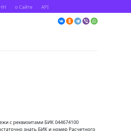
ИНН
о Сайте
API
тежи с реквизитами БИК 044674100
остаточно знать БИК и номер Расчетного