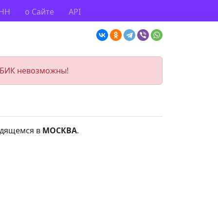
ИНН
о Сайте
API
 БИК невозможны!
одящемся в
МОСКВА
.