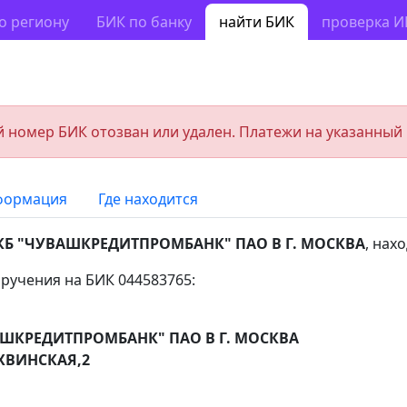
о региону
БИК по банку
найти БИК
проверка 
 номер БИК отозван или удален. Платежи на указанный
формация
Где находится
КБ "ЧУВАШКРЕДИТПРОМБАНК" ПАО В Г. МОСКВА
, нах
ручения на БИК 044583765:
АШКРЕДИТПРОМБАНК" ПАО В Г. МОСКВА
ХВИНСКАЯ,2