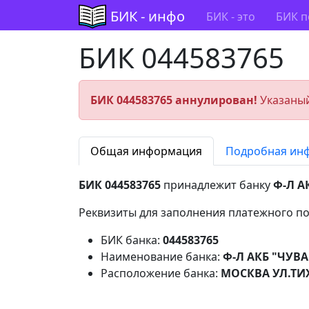
БИК - инфо
БИК - это
БИК п
БИК 044583765
БИК 044583765 аннулирован!
Указаный
Общая информация
Подробная ин
БИК 044583765
принадлежит банку
Ф-Л А
Реквизиты для заполнения платежного по
БИК банка:
044583765
Наименование банка:
Ф-Л АКБ "ЧУВ
Расположение банка:
МОСКВА УЛ.ТИ