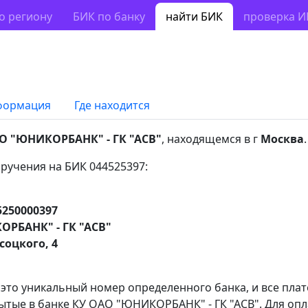
о региону
БИК по банку
найти БИК
проверка 
формация
Где находится
О "ЮНИКОРБАНК" - ГК "АСВ"
, находящемся в г
Москва
.
ручения на БИК 044525397:
5250000397
РБАНК" - ГК "АСВ"
соцкого, 4
 это уникальный номер определенного банка, и все пла
ытые в банке КУ ОАО "ЮНИКОРБАНК" - ГК "АСВ". Для опл