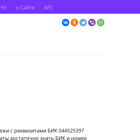
ИНН
о Сайте
API
тежи с реквизитами БИК 044525397
аты достаточно знать БИК и номер