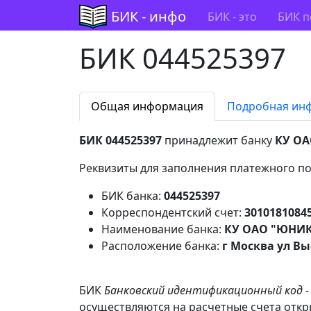
БИК - инфо
БИК - это
БИК п
БИК 044525397
Общая информация
Подробная ин
БИК 044525397
принадлежит банку
КУ ОА
Реквизиты для заполнения платежного по
БИК банка:
044525397
Корреспондентский счет:
3010181084
Наименование банка:
КУ ОАО "ЮНИКО
Расположение банка:
г Москва ул Вы
БИК
Банковский идентификационный код
-
осуществляются на расчетные счета откр