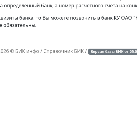
а определенный банк, а номер расчетного счета на конк
квизиты банка, то Вы можете позвонить в банк КУ ОАО 
е обязательны.
 2026 ©
БИК инфо
/ Справочник БИК /
Версия базы БИК от
05.