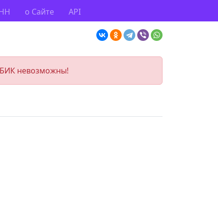
ИНН
о Сайте
API
 БИК невозможны!