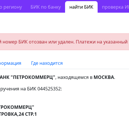
о региону
БИК по банку
найти БИК
проверка 
 номер БИК отозван или удален. Платежи на указанный
формация
Где находится
БАНК "ПЕТРОКОММЕРЦ"
, находящемся в
МОСКВА
.
ручения на БИК 044525352:
ЕТРОКОММЕРЦ"
РОВКА,24 СТР.1