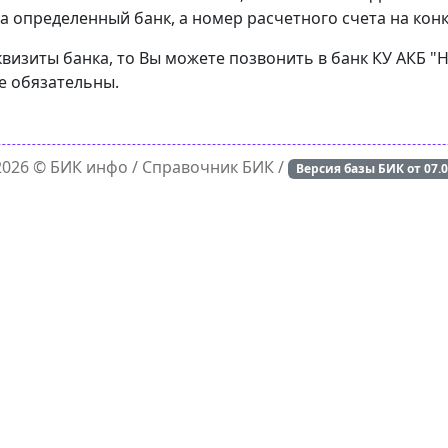
а определенный банк, а номер расчетного счета на конк
квизиты банка, то Вы можете позвонить в банк КУ АКБ "Н
е обязательны.
 2026 ©
БИК инфо
/ Справочник БИК /
Версия базы БИК от
07.