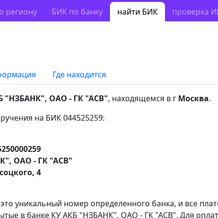
о региону
БИК по банку
найти БИК
проверка 
формация
Где находится
Б "НЗБАНК", ОАО - ГК "АСВ"
, находящемся в г
Москва
.
ручения на БИК 044525259:
5250000259
", ОАО - ГК "АСВ"
соцкого, 4
 это уникальный номер определенного банка, и все пла
тые в банке КУ АКБ "НЗБАНК", ОАО - ГК "АСВ". Для опла