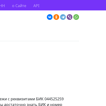
ИНН
о Сайте
API
тежи с реквизитами БИК 044525259
ты достаточно знать БИК и номер