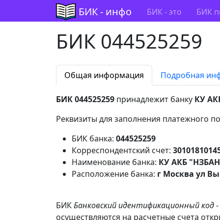
БИК - инфо
БИК - это
БИК п
БИК 044525259
Общая информация
Подробная ин
БИК 044525259
принадлежит банку
КУ АК
Реквизиты для заполнения платежного по
БИК банка:
044525259
Корреспондентский счет:
3010181014
Наименование банка:
КУ АКБ "НЗБАНК
Расположение банка:
г Москва ул Вы
БИК
Банковский идентификационный код
-
осуществляются на расчетные счета откры