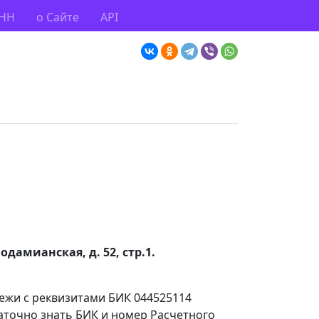
ИНН
о Сайте
API
дамианская, д. 52, стр.1.
тежи с реквизитами БИК 044525114
аточно знать БИК и номер Расчетного