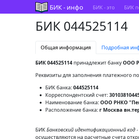
БИК - инфо
БИК - это
БИК п
БИК 044525114
Общая информация
Подробная ин
БИК 044525114
принадлежит банку
ООО Р
Реквизиты для заполнения платежного по
БИК банка:
044525114
Корреспондентский счет:
3010381044
Наименование банка:
ООО РНКО "Пег
Расположение банка:
г Москва вн.те
БИК
Банковский идентификационный код
-
осуществляются на расчетные счета откр