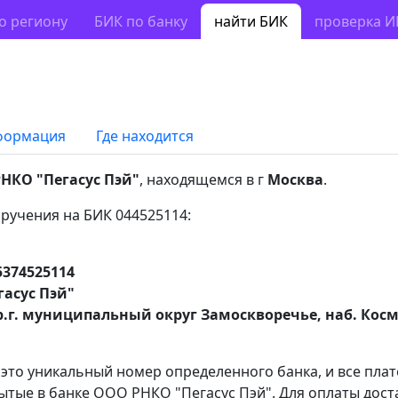
о региону
БИК по банку
найти БИК
проверка 
формация
Где находится
НКО "Пегасус Пэй"
, находящемся в г
Москва
.
ручения на БИК 044525114:
5374525114
асус Пэй"
р.г. муниципальный округ Замоскворечье, наб. Космо
 это уникальный номер определенного банка, и все пла
ытые в банке ООО РНКО "Пегасус Пэй". Для оплаты дост