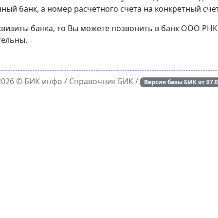
ный банк, а номер расчетного счета на конкретный счет
еквизиты банка, то Вы можете позвонить в банк ООО РНК
тельны.
 2026 ©
БИК инфо
/ Справочник БИК /
Версия базы БИК от
07.