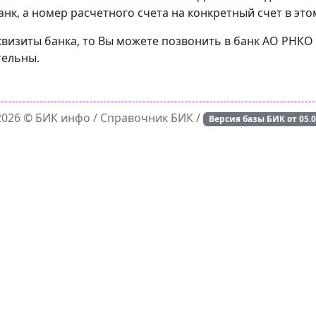
к, а номер расчетного счета на конкретный счет в это
еквизиты банка, то Вы можете позвонить в банк АО РНКО
тельны.
 2026 ©
БИК инфо
/ Справочник БИК /
Версия базы БИК от
05.