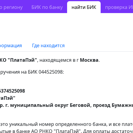
о региону
БИК по банку
найти БИК
проверка 
формация
Где находится
КО "ПлатаПэй"
, находящемся в г
Москва
.
ручения на БИК 044525098:
5374525098
таПэй"
ер. г. муниципальный округ Беговой, проезд Бумажн
 это уникальный номер определенного банка, и все пла
ытые в банке АО РНКО "ПлатаПэй". Для оплаты достаточ