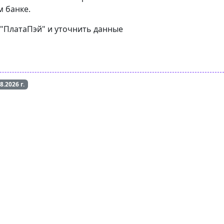
м банке.
 "ПлатаПэй" и уточнить данные
08.2026
г.