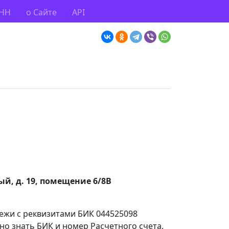
ИНН
о Сайте
API
ый, д. 19, помещение 6/8В
тежи с реквизитами БИК 044525098
но знать БИК и номер Расчетного счета.