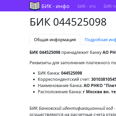
БИК - инфо
БИК - это
БИК п
БИК 044525098
Общая информация
Подробная ин
БИК 044525098
принадлежит банку
АО РН
Реквизиты для заполнения платежного по
БИК банка:
044525098
Корреспондентский счет:
3010381054
Наименование банка:
АО РНКО "Пла
Расположение банка:
г Москва вн. т
БИК
Банковский идентификационный код
-
осуществляются на расчетные счета откр