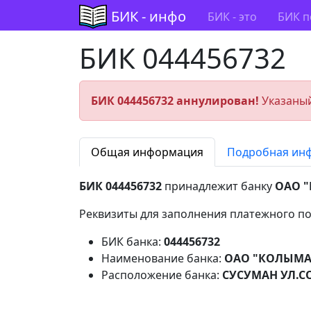
БИК - инфо
БИК - это
БИК п
БИК 044456732
БИК 044456732 аннулирован!
Указаный
Общая информация
Подробная ин
БИК 044456732
принадлежит банку
ОАО "
Реквизиты для заполнения платежного по
БИК банка:
044456732
Наименование банка:
ОАО "КОЛЫМА-
Расположение банка:
СУСУМАН УЛ.С