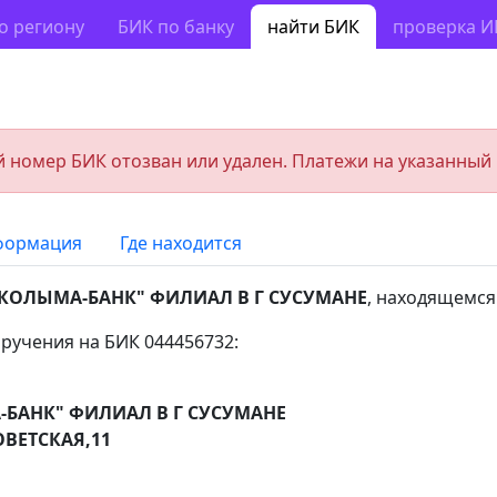
о региону
БИК по банку
найти БИК
проверка 
 номер БИК отозван или удален. Платежи на указанный
формация
Где находится
КОЛЫМА-БАНК" ФИЛИАЛ В Г СУСУМАНЕ
, находящемся
ручения на БИК 044456732:
БАНК" ФИЛИАЛ В Г СУСУМАНЕ
ОВЕТСКАЯ,11