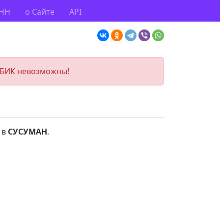
ИНН
о Сайте
API
 БИК невозможны!
 в
СУСУМАН
.