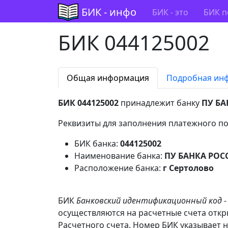
БИК - инфо
БИК - это
БИК п
БИК 044125002
Общая информация
Подробная ин
БИК 044125002
принадлежит банку
ПУ БА
Реквизиты для заполнения платежного по
БИК банка:
044125002
Наименование банка:
ПУ БАНКА РОС
Расположение банка:
г Сертолово
БИК
Банковский идентификационный код
-
осуществляются на расчетные счета отк
Расчетного счета. Номер БИК указывает н