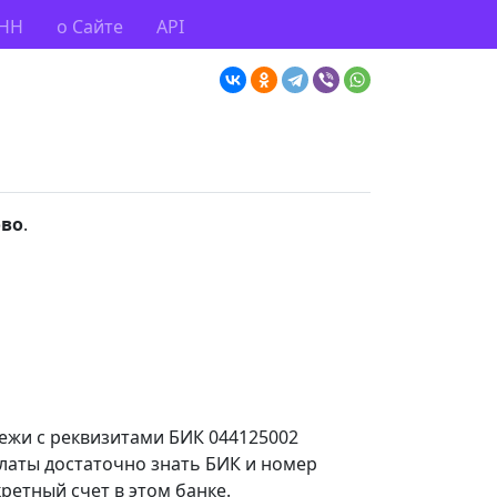
ИНН
о Сайте
API
ово
.
тежи с реквизитами БИК 044125002
латы достаточно знать БИК и номер
ретный счет в этом банке.