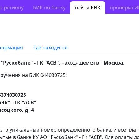
о региону
БИК по банку
найти БИК
проверка 
формация
Где находится
"Рускобанк" - ГК "АСВ"
, находящемся в г
Москва
.
ручения на БИК 044030725:
5374030725
нк" - ГК "АСВ"
соцкого, д. 4
 это уникальный номер определенного банка, и все пла
тые в банке КУ АО "Рускобанк" - ГК "АСВ". Для оплаты 