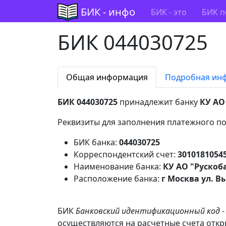
БИК - инфо
БИК - это
БИК п
БИК 044030725
Общая информация
Подробная ин
БИК 044030725
принадлежит банку
КУ АО 
Реквизиты для заполнения платежного по
БИК банка:
044030725
Корреспондентский счет:
3010181054
Наименование банка:
КУ АО "Рускоба
Расположение банка:
г Москва ул. Вы
БИК
Банковский идентификационный код
-
осуществляются на расчетные счета откры