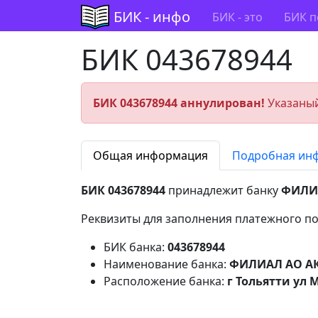
БИК - инфо
БИК - это
БИК п
БИК 043678944
БИК 043678944 аннулирован!
Указаный
Общая информация
Подробная ин
БИК 043678944
принадлежит банку
ФИЛИА
Реквизиты для заполнения платежного по
БИК банка:
043678944
Наименование банка:
ФИЛИАЛ АО АК
Расположение банка:
г Тольятти ул 