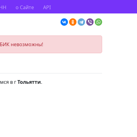
ИНН
о Сайте
API
 БИК невозможны!
мся в г
Тольятти
.