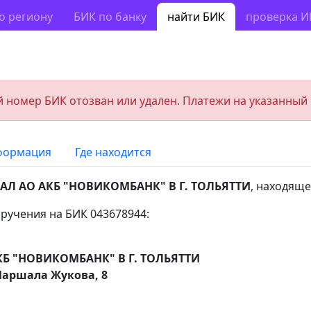
о региону
БИК по банку
найти БИК
проверка 
 номер БИК отозван или удален. Платежи на указанный
формация
Где находится
Л АО АКБ "НОВИКОМБАНК" В Г. ТОЛЬЯТТИ
, находяще
ручения на БИК 043678944:
Б "НОВИКОМБАНК" В Г. ТОЛЬЯТТИ
Маршала Жукова, 8