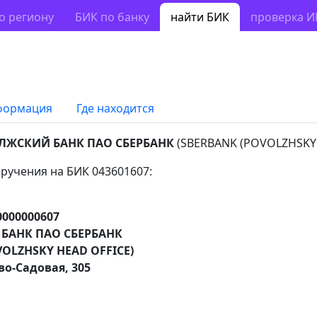
о региону
БИК по банку
найти БИК
проверка 
формация
Где находится
ЛЖСКИЙ БАНК ПАО СБЕРБАНК
(SBERBANK (POVOLZHSKY 
ручения на БИК 043601607:
0000000607
БАНК ПАО СБЕРБАНК
OLZHSKY HEAD OFFICE)
во-Садовая, 305