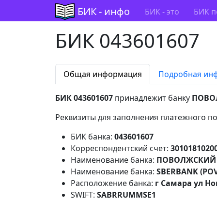
БИК - инфо
БИК - это
БИК п
БИК 043601607
Общая информация
Подробная ин
БИК 043601607
принадлежит банку
ПОВО
Реквизиты для заполнения платежного по
БИК банка:
043601607
Корреспондентский счет:
3010181020
Наименование банка:
ПОВОЛЖСКИЙ 
Наименование банка:
SBERBANK (POV
Расположение банка:
г Самара ул Но
SWIFT:
SABRRUMMSE1