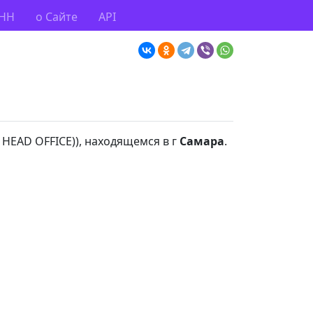
ИНН
о Сайте
API
HEAD OFFICE)), находящемся в г
Самара
.