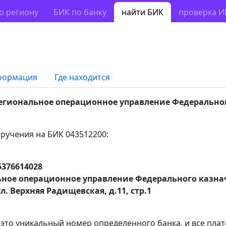
о региону
БИК по банку
найти БИК
проверка 
формация
Где находится
гиональное операционное управление Федерально
ручения на БИК 043512200:
5376614028
ное операционное управление Федерального казна
л. Верхняя Радищевская, д.11, стр.1
 это уникальный номер определенного банка, и все пла