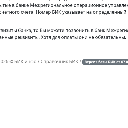
рытые в банке Межрегиональное операционное управлен
счетного счета. Номер БИК указывает на определенный б
еквизиты банка, то Вы можете позвонить в банк Межре
анные реквизиты. Хотя для оплаты они не обязательны.
 2026 ©
БИК инфо
/ Справочник БИК /
Версия базы БИК от
07.