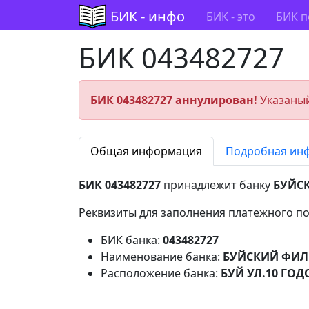
БИК - инфо
БИК - это
БИК п
БИК 043482727
БИК 043482727 аннулирован!
Указаный
Общая информация
Подробная ин
БИК 043482727
принадлежит банку
БУЙС
Реквизиты для заполнения платежного по
БИК банка:
043482727
Наименование банка:
БУЙСКИЙ ФИЛ
Расположение банка:
БУЙ УЛ.10 ГО