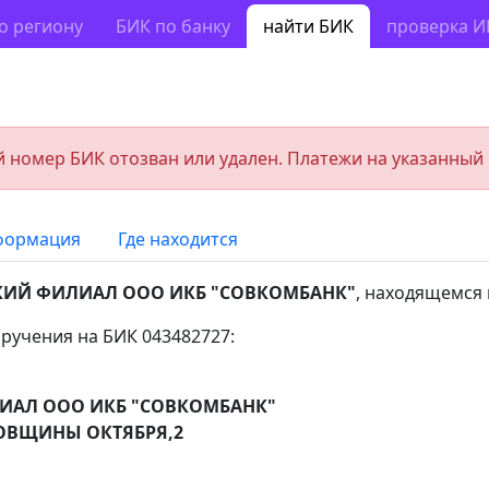
о региону
БИК по банку
найти БИК
проверка 
 номер БИК отозван или удален. Платежи на указанный
формация
Где находится
КИЙ ФИЛИАЛ ООО ИКБ "СОВКОМБАНК"
, находящемся
ручения на БИК 043482727:
ИАЛ ООО ИКБ "СОВКОМБАНК"
ДОВЩИНЫ ОКТЯБРЯ,2