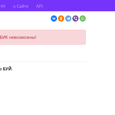
ИНН
о Сайте
API
 БИК невозможны!
 в
БУЙ
.