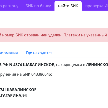
о региону
БИК по банку
найти БИК
проверка 
 номер БИК отозван или удален. Платежи на указанный
формация
Где находится
Б РФ N 4374 ШАБАЛИНСКОЕ
, находящемся в
ЛЕНИНСКО
ручения на БИК 043386645:
4374 ШАБАЛИНСКОЕ
.ГАГАРИНА,94