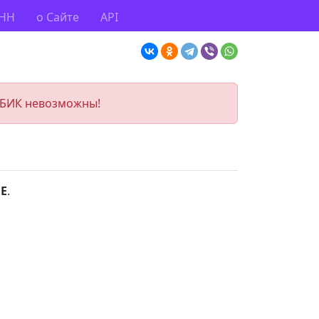
ИНН
о Сайте
API
 БИК невозможны!
Е
.